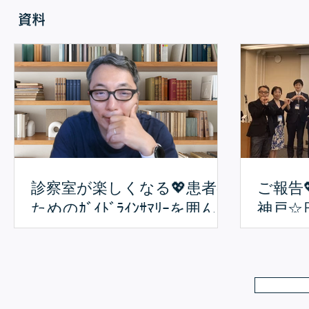
資料
診察室が楽しくなる💖患者の
ご報告
ためのｶﾞｲﾄﾞﾗｲﾝｻﾏﾘｰを囲ん
神戸☆
で❣ ✨会員限定✨ 2026年7
者会と
月25日（土）14：00～14:30
展
予定