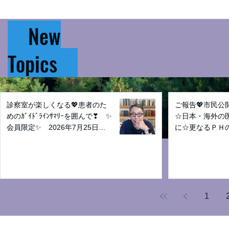
New
Topics
診察室が楽しくなる💖患者のた
ご報告💖市民公
めのｶﾞｲﾄﾞﾗｲﾝｻﾏﾘｰを囲んで❣ ✨
☆日本・海外の
会員限定✨ 2026年7月25日
に☆更なるＰＨ
（土）14：00～14:30 予定
へ
1