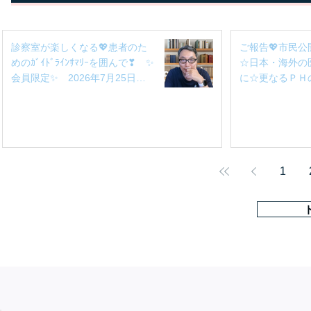
診察室が楽しくなる💖患者のた
ご報告💖市民公
めのｶﾞｲﾄﾞﾗｲﾝｻﾏﾘｰを囲んで❣ ✨
☆日本・海外の
会員限定✨ 2026年7月25日
に☆更なるＰＨ
（土）14：00～14:30 予定
1