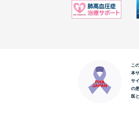
こ
本
サ
の
医