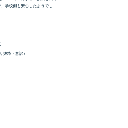
で、学校側も安心したようでし
と
り抜粋・意訳）
。