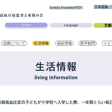
日本語版パン
English Pamphlet[PDF]
Home
Language
支援
治療について
生活情報
福祉情報
医学顧問
トピ
生活情報
living information
は肺高血圧症の子どもが小学校へ入学した際、一年間くらい毎