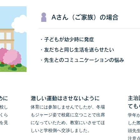
Aさん（ご家族）の場合
・子どもが幼少時に発症
・友だちと同じ生活を送らせたい
・先生とのコミュニケーションの悩み
主治
めに
激しい運動はさせないように
ても
校し
体育には参加しませんでしたが、冬場
くら
もジャージ姿で校庭に立つことで出席
学年
を見
になっていたため、教室にいさせてほ
した
しいと学校側へ交渉しました。
頭先
注意