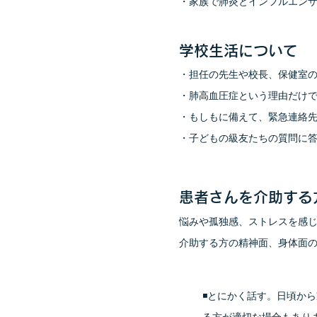
・︎家族で肺炎とインフルエン
学校生活について
・︎担任の先生や校長、保健室
・︎肺高血圧症という理由だけ
・︎もしもに備えて、緊急連絡
・︎︎子どもの級友たちの質問
患者さんを介助する
悩みや孤独感、ストレスを感
介助する方の精神面、身体面
◾️とにかく話す。日頃