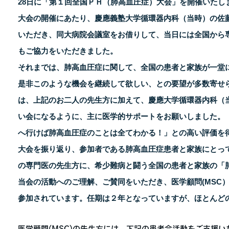
28日に「第１回全国ＰＨ（肺高血圧症）大会」を開催いたし
大会の開催にあたり、慶應義塾大学循環器内科（当時）の佐
いただき、同大病院会議室をお借りして、当日には全国から
もご協力をいただきました。
それまでは、肺高血圧症に関して、全国の患者と家族が一堂
是非このような機会を継続して欲しい、との要望が多数寄せら
は、上記のお二人の先生方に加えて、慶應大学循環器内科（
い会になるように、主に医学的サポートをお願いしました。
へ行けば肺高血圧症のことは全てわかる！」との高い評価を得
大会を振り返り、参加者である肺高血圧症患者と家族にとっ
の専門医の先生方に、希少難病と闘う全国の患者と家族の「
当会の活動へのご理解、ご賛同をいただき、医学顧問(MSC
参加されています。任期は２年となっていますが、ほとんど
医学顧問(MSC)の先生方には、下記の患者会活動をご支援