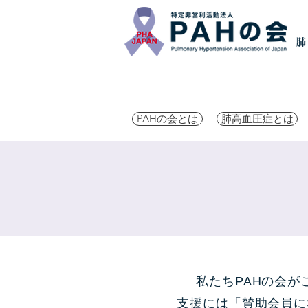
PAHの会とは
肺高血圧症とは
私たちPAHの会
支援には「賛助会員に