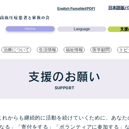
日本語版パン
English Pamphlet[PDF]
Home
Language
支援
治療について
生活情報
福祉情報
医学顧問
トピ
支援のお願い
SUPPORT
がこれからも継続的に活動を続けていくために、あなた
なる」「寄付をする」「ボランティアに参加する」