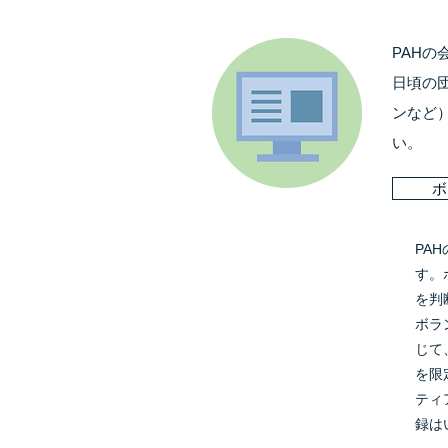
PAH
日頃の
ンなど
い。
ボ
PA
す。
を判
ボラ
じて
NPO
お問い合わせ先
を限
理事
ティ
〒24
録は
TEL 