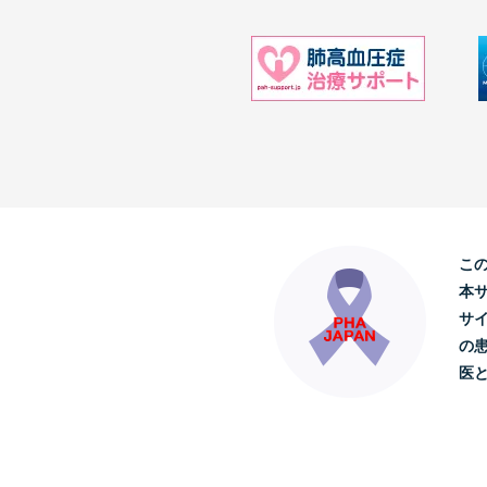
こ
本
サ
の
医