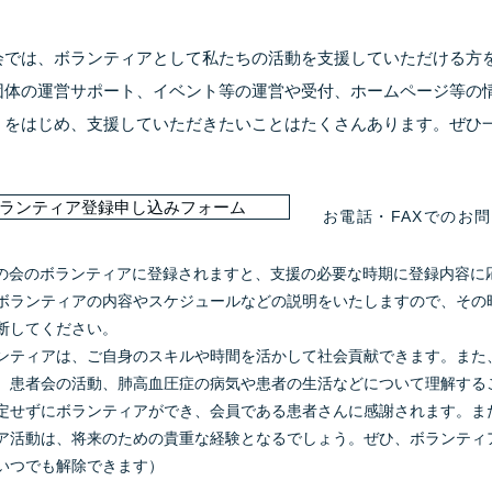
の会では、ボランティアとして私たちの活動を支援していただける方
団体の運営サポート、イベント等の運営や受付、ホームページ等の
）をはじめ、支援していただきたいことはたくさんあります。ぜひ
ランティア登録申し込みフォーム
お電話・FAXでのお
Hの会のボランティアに登録されますと、支援の必要な時期に登録内容に
ボランティアの内容やスケジュールなどの説明をいたしますので、その
断してください。
ンティアは、ご自身のスキルや時間を活かして社会貢献できます。また
、患者会の活動、肺高血圧症の病気や患者の生活などについて理解する
法人 PAHの会
定せずにボランティアができ、会員である患者さんに感謝されます。ま
長 村上紀子
ア活動は、将来のための貴重な経験となるでしょう。ぜひ、ボランティ
2-0002 神奈川県大和市つきみ野5-8 A-209
いつでも解除できます）
/ FAX 050-1031-3706