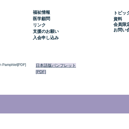
福祉情報
トピッ
医学顧問
資料
会員限
リンク
お問い
支援のお願い
入会申し込み
h Pamphlet[PDF]
日本語版パンフレット
[PDF]