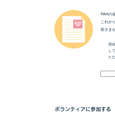
PAH
これか
皆さま
現
し
た
ボランティアに参加する