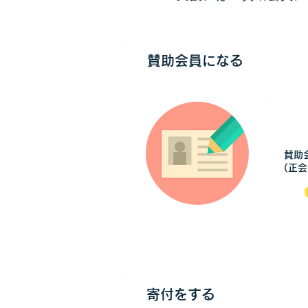
賛助会員になる
賛助
(正
寄付をする