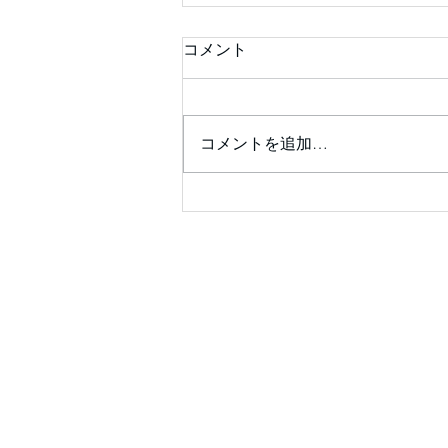
コメント
コメントを追加…
診察室が楽しくなる💖患者の
ためのｶﾞｲﾄﾞﾗｲﾝｻﾏﾘｰを囲ん
で❣ ✨会員限定✨ 2026年7
月25日（土）14：00～14:30
予定