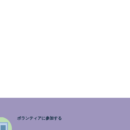
海外の医師．患者会と共に☆更なるＰＨの発展
へ❣
ボランティアに参加する