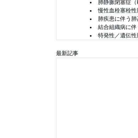
肺静脈閉塞症（
慢性血栓塞栓性
肺疾患に伴う肺
結合組織病に伴
特発性／遺伝性肺
最新記事