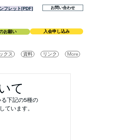
お問い合わせ
フレット[PDF]
入会申し込み
のお願い
ックス
資料
リンク
More
いて
る下記の5種の
しています。　