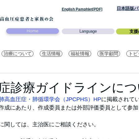
日本語版パン
English Pamphlet[PDF]
Home
Language
支援
治療について
生活情報
福祉情報
医学顧問
トピ
症診療ガイドラインにつ
肺高血圧症・肺循環学会（JPCPHS）HP
に掲載されてい
作成にあたり、作成委員または外部評価委員として参加
に関しては、主治医にご相談ください。