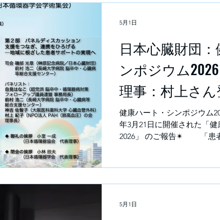
5月1日
日本心臓財団：
ンポジウム202
理事：村上さん
壇
健康ハート・シンポジウム2026
年3月21日に開催された「
2026」 のご報告✴ 「
紀子さん、健康ハート・シ
PAH患者会の代表として、
テーマは「心臓病の予防
の情報提供」など。 2026/3/21に開催された健康ハート・
シンポジウムに村上が登壇し
5月1日
臓財団のHPで紹介されていま
ウム2026 | 健康ハートの日