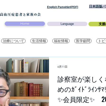
日本語版パン
English Pamphlet[PDF]
Home
Language
支援
治療について
生活情報
福祉情報
医学顧問
トピ
6月11日
診察室が楽しく
めのｶﾞｲﾄﾞﾗｲ
✨会員限定✨ 20