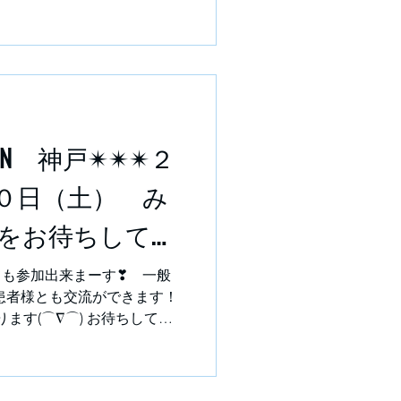
 https://www.j-
CS2025_Tamura_Lay-
環器学会ホームページからご確認
circ.or.jp/ ※添付図の矢印の
進みください。
IN 神戸✴✴✴２
０日（土） み
をお待ちしてお
加費：無
ても参加出来まーす❣ 一般
患者様とも交流ができます！
ます(⌒∇⌒) お待ちしてお