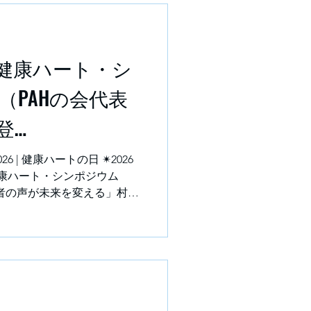
健康ハート・シ
6（PAHの会代表
登
）
 | 健康ハートの日 ✴2026
健康ハート・シンポジウム
患者の声が未来を変える」村上
ンポジウム2026に登壇
地域連携の重要性を語る！
・啓発」「患者・家族へ
た際の記事と写真が 日本心
す💻 健康ハート・シンポジ