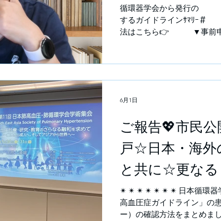
（土）14：00～1
循環器学会から発行の ＃
するガイドラインｻﾏﾘｰ
法はこちら👉 ▼事前申
https://forms.gle/29wv
navigator☆大村淳一先
す、大村 淳一です。 日本
「肺高血圧症ガイドライン
マリー）の確認方法をまと
6月1日
い。 ■直接リンクからご確認の方は
circ.or.jp/cms/wp-
ご報告💖市民公
content/uploads/2026/05/J
Summary.pdf ■日本循
戸☆日本・海外
の方はこちら https://www.j-
部分を順次クリックしてお進みく
と共に☆更なる
村淳一先生☆ 参加方法：Z
へ
無料❣ 申込方法はこちら
✴ ✴ ✴ ✴ ✴ ✴ ✴ 日本
ム
高血圧症ガイドライン」の
ー）の確認方法をまとめま