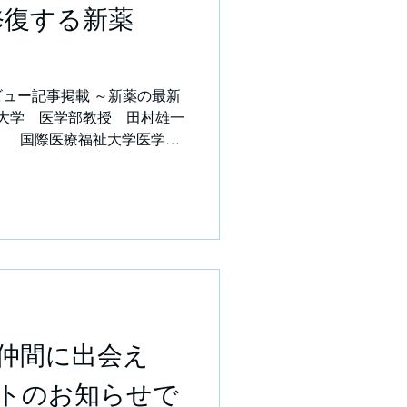
修復する新薬
ュー記事掲載 ～新薬の最新
学 医学部教授 田村雄一
） 国際医療福祉大学医学部
肺塞栓症・心臓リハビリテー
学三田病院肺高血圧症センタ
ごすリスク～血管を「修復」
な選択肢に～｜トピックス｜
療ニュースサイト 🫁✨ 肺
ついて、田村先生のインタビ
掲載されました。 血管そのもの
で、息切れや生活の質の改善
は確実に前に進んでいます❣
仲間に出会え
トのお知らせで