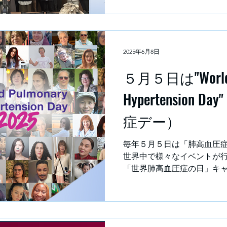
2025年6月8日
５月５日は"World 
Hypertension
症デー）
毎年５月５日は「肺高血圧
世界中で様々なイベントが行われ
「世界肺高血圧症の日」キ
している欧州患 者会（PHA
Kiyoko...