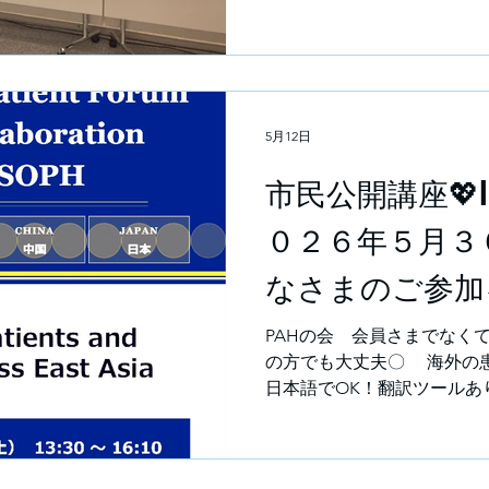
■直接リンクからご確認の方はこちら
circ.or.jp/cms/wp-
content/uploads/2026/05/J
Summary.pdf ■日本循
の方はこちら https://www.j-
5月12日
部分を順次クリックしてお
市民公開講座💖
０２６年５月３
なさまのご参加
ります❣ 参
PAHの会 会員さまでなく
の方でも大丈夫〇 海外の
料
日本語でOK！翻訳ツールあり
ります💖