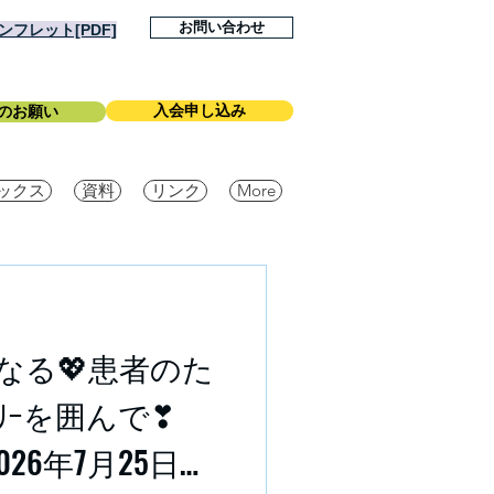
お問い合わせ
フレット[PDF]
入会申し込み
のお願い
ックス
資料
リンク
More
なる💖患者のた
ﾝｻﾏﾘｰを囲んで❣
26年7月25日