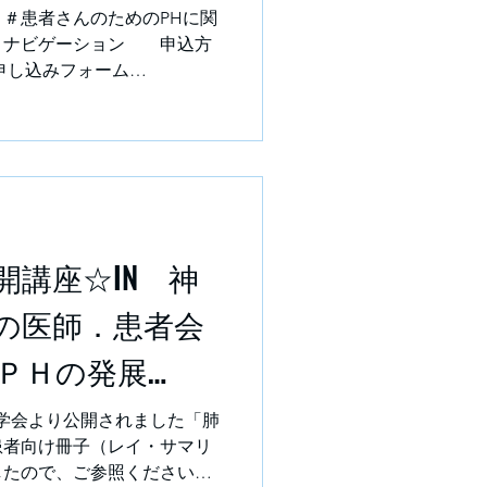
4:30 予定
患者さんのためのPHに関
＃ ナビゲーション 申込方
し込みフォーム
P2Nz38pbYDXg6 ナビゲーター：
生☆ 今回のナビゲーターを務めま
循環器学会より公開されました
」の患者向け冊子（レイ・サ
めましたので、ご参照くださ
こちら https://www.j-
開講座☆IN 神
CS2025_Tamura_Lay-
環器学会ホームページからご確認
の医師．患者会
circ.or.jp/ ※添付図の矢印の
ださい。 navigator☆大
ＰＨの発展
OOMオンライン☆会員限定☆
❣
👉 ▼事前申し込みフォー
循環器学会より公開されました「肺
患者向け冊子（レイ・サマリ
したので、ご参照ください。