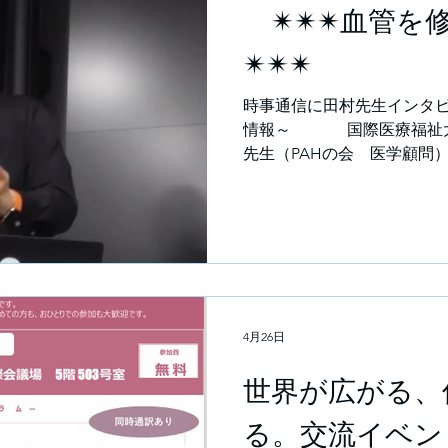
✴✴✴血管を
✴✴✴
時事通信に田村先生インタビ
情報～ 国際医療福祉大
先生（PAHの会 医学顧問
循環器内科（肺高血圧症・
ション） 国際医療福祉大
ー 息切れを運動不足と見過
する新薬、重症患者の新た
時事メディカル｜時事通信の医
高血圧症の新しい治療薬に
ューがYahoo!ニュースに
4月26日
に働く“新しいタイプ”の薬
が期待されています。 治療
世界が広がる、
る。交流イベン