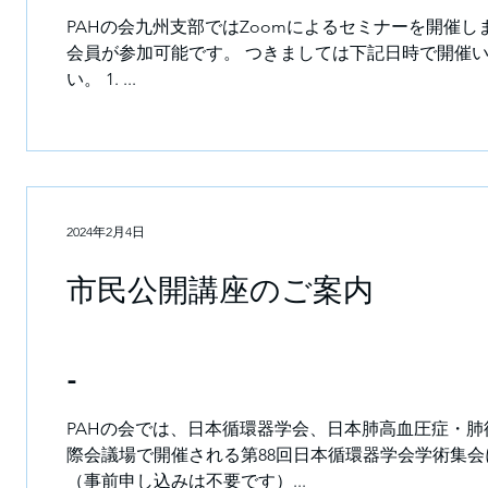
PAHの会九州支部ではZoomによるセミナーを開催
会員が参加可能です。 つきましては下記日時で開催いたしますので、お誘い合いあわせのうえ、お気軽にご参加くださ
い。 1. ...
2024年2月4日
市民公開講座のご案
- 肺
と共に
PAHの会では、日本循環器学会、日本肺高血圧症・肺
際会議場で開催される第88回日本循環器学会学術集会に
3月
（事前申し込みは不要です）...