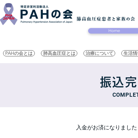
Home
PAHの会とは
肺高血圧症とは
治療について
生活情
​振込
COMPLET
​入金がお済になりまし