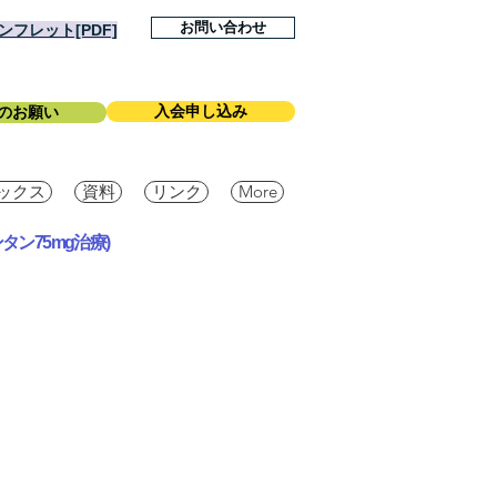
お問い合わせ
フレット[PDF]
入会申し込み
のお願い
ックス
資料
リンク
More
ン75mg治療)