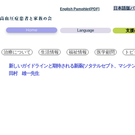
日本語版パン
English Pamphlet[PDF]
Home
Language
支援
治療について
生活情報
福祉情報
医学顧問
トピ
新しいガイドラインと期待される新薬(ソタテルセプト、マシテンタ
田村 雄一先生