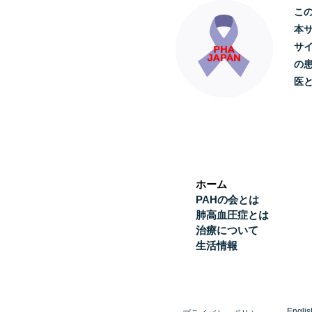
こ
本
サ
の
医
ホーム
PAHの会とは
肺高血圧症とは
治療について
生活情報
Englis