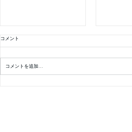
コメント
コメントを追加…
診察室が楽しくなる💖患者の
ためのｶﾞｲﾄﾞﾗｲﾝｻﾏﾘｰを囲ん
で❣ ✨会員限定✨ 2026年7
月25日（土）14：00～14:30
予定