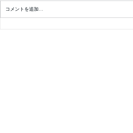
コメントを追加…
診察室が楽しくなる💖患者の
ためのｶﾞｲﾄﾞﾗｲﾝｻﾏﾘｰを囲ん
で❣ ✨会員限定✨ 2026年7
月25日（土）14：00～14:30
予定
ご報告💖