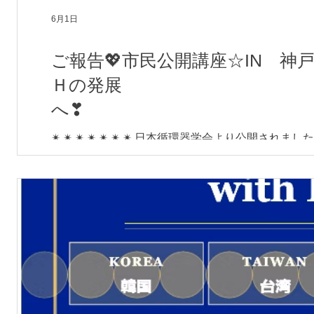
6月1日
ご報告💖市民公開講座☆IN 
Ｈの発展
✴ ✴ ✴ ✴ ✴ ✴ ✴ 日本循環器学会より公開さ
をまとめましたので、ご参照ください。 ■直接リンクからご確認の方は
content/uploads/2026/05/JCS2025_Tam
https://www.j-circ.or.jp/ ※添付図の矢印