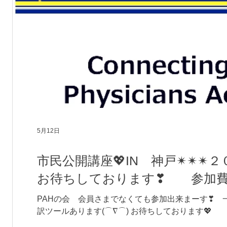
5月12日
市民公開講座💖IN 神戸✴✴
お待ちしております❣
PAHの会 会員さまでなくても参加出来まーす❣ 
訳ツールあります(⌒∇⌒) お待ちしております💖