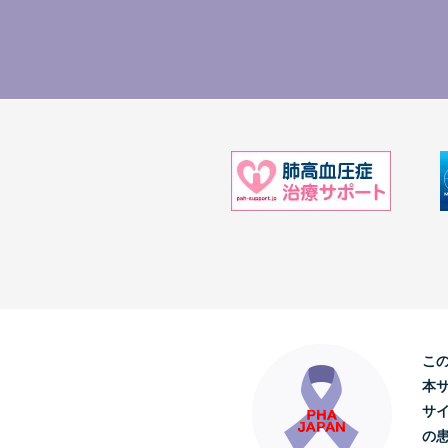
こ
本
サ
の