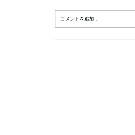
コメントを追加…
診察室が楽しくなる💖患者の
ためのｶﾞｲﾄﾞﾗｲﾝｻﾏﾘｰを囲ん
で❣ ✨会員限定✨ 2026年7
月25日（土）14：00～14:30
予定