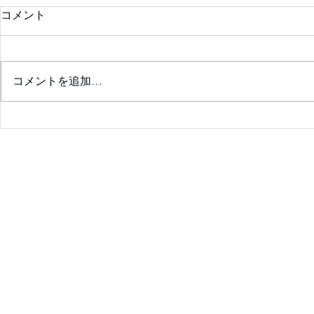
コメント
コメントを追加…
診察室が楽しくなる💖患者の
ためのｶﾞｲﾄﾞﾗｲﾝｻﾏﾘｰを囲ん
で❣ ✨会員限定✨ 2026年7
月25日（土）14：00～14:30
予定