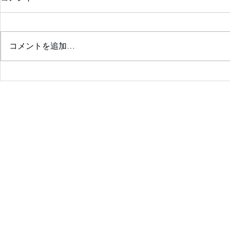
コメントを追加…
診察室が楽しくなる💖患者の
ためのｶﾞｲﾄﾞﾗｲﾝｻﾏﾘｰを囲ん
で❣ ✨会員限定✨ 2026年7
月25日（土）14：00～14:30
予定