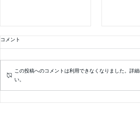
コメント
この投稿へのコメントは利用できなくなりました。詳細
い。
診察室が楽しくなる💖患者の
ためのｶﾞｲﾄﾞﾗｲﾝｻﾏﾘｰを囲ん
で❣ ✨会員限定✨ 2026年7
月25日（土）14：00～14:30
予定