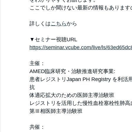
ここでしか聞けない最新の情報もあります
詳しくは
こちら
から
▼セミナー視聴URL
https://seminar.vcube.com/live/ls/63ed6
主催：
AMED臨床研究・治験推進研究事業:
患者レジストリJapan PH Registry 
抗
体適応拡大のための医師主導治験班
レジストリを活用した慢性血栓塞栓性肺高
第Ⅲ相医師主導治験班
共催：