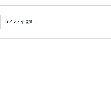
コメントを追加…
診察室が楽しくなる💖患者の
ためのｶﾞｲﾄﾞﾗｲﾝｻﾏﾘｰを囲ん
で❣ ✨会員限定✨ 2026年7
月25日（土）14：00～14:30
予定