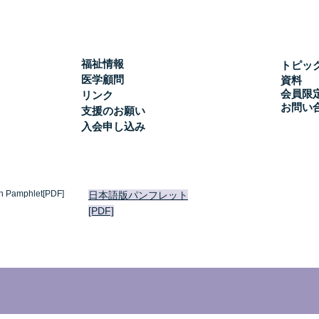
福祉情報
トピッ
医学顧問
資料
会員限
リンク
お問い
支援のお願い
入会申し込み
h Pamphlet[PDF]
日本語版パンフレット
[PDF]