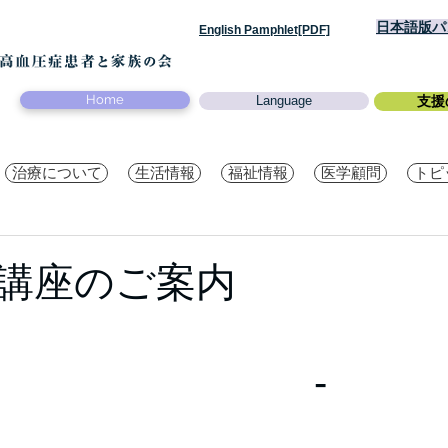
日本語版パン
English Pamphlet[PDF]
Home
Language
支援
治療について
生活情報
福祉情報
医学顧問
トピ
公開講座のご案内
-