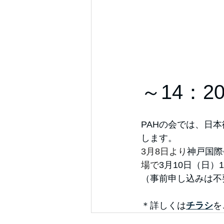
肺高
3月
～14
PAHの会では、日
します。
3月8日より
神戸国際
場で
3月10日（日）
（事前申し込みは不
＊詳しくは
チラシ
を