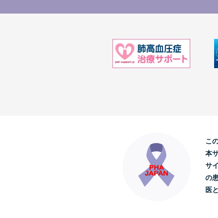
こ
本
サ
の
医