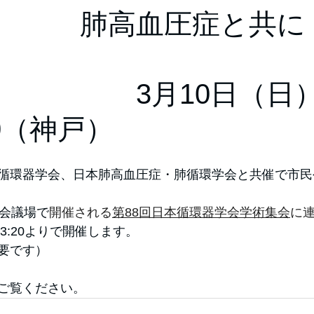
血圧症と共
10日（日）13:
：20（神戸）
本循環器学会、日本肺高血圧症・肺循環学会と共催で市
会議場で
開催される
第88回日本循環器学会学術集会
に
13:20よりで開催します。
要です）
ご覧ください。