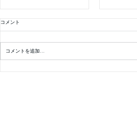
コメント
コメントを追加…
診察室が楽しくなる💖患者の
ためのｶﾞｲﾄﾞﾗｲﾝｻﾏﾘｰを囲ん
で❣ ✨会員限定✨ 2026年7
月25日（土）14：00～14:30
予定