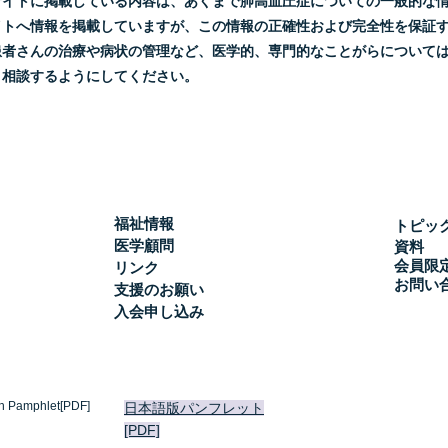
サイトに掲載している内容は、あくまで肺高血圧症についての一般的な
イトへ情報を掲載していますが、この情報の正確性および完全性を保証
患者さんの治療や病状の管理など、医学的、専門的なことがらについて
と相談するようにしてください。
福祉情報
トピッ
医学顧問
資料
会員限
リンク
お問い
支援のお願い
入会申し込み
h Pamphlet[PDF]
日本語版パンフレット
[PDF]