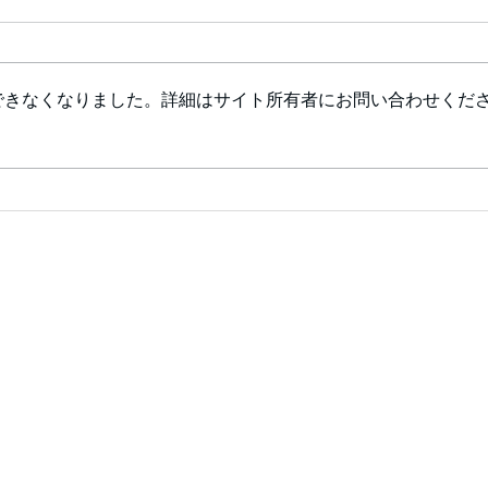
できなくなりました。詳細はサイト所有者にお問い合わせくだ
市民
✴✴
（土
お待
加