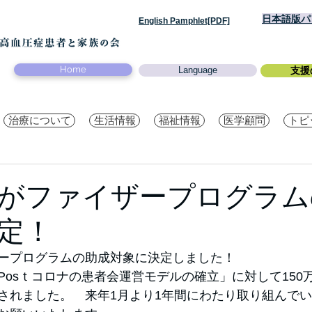
日本語版パン
English Pamphlet[PDF]
Home
Language
支援
治療について
生活情報
福祉情報
医学顧問
トピ
会がファイザープログラ
定！
ザープログラムの助成対象に決定しました！
Posｔコロナの患者会運営モデルの確立」に対して150
されました。　来年1月より1年間にわたり取り組んで