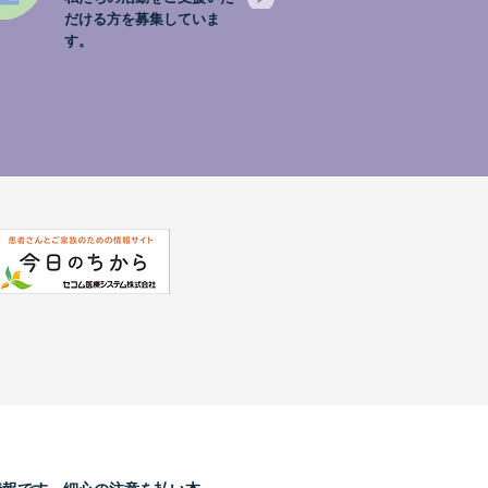
だける方を募集していま
す。
。