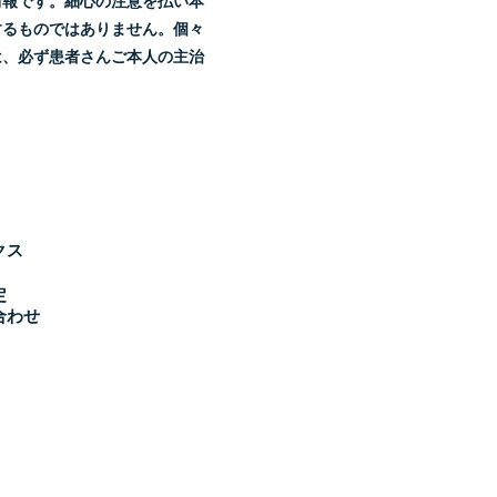
情報です。細心の注意を払い本
するものではありません。個々
は、必ず患者さんご本人の主治
クス
定
合わせ