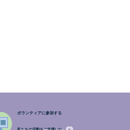
海外の医師．患者会と共に☆更なるＰＨの発展
へ❣
ボランティアに参加する
私たちの活動をご支援いた