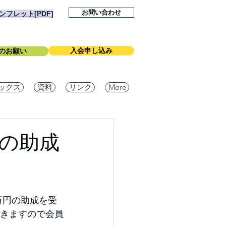
お問い合わせ
フレット[PDF]
入会申し込み
のお願い
ックス
資料
リンク
More
ムの助成
万円の助成を受
いきますので会員