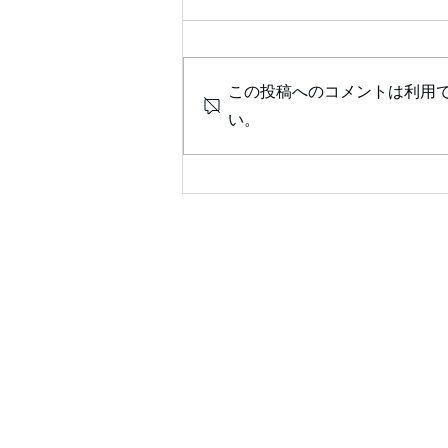
この投稿へのコメントは利用
い。
診察室が楽しくなる💖患者の
ためのｶﾞｲﾄﾞﾗｲﾝｻﾏﾘｰを囲ん
で❣ ✨会員限定✨ 2026年7
月25日（土）14：00～14:30
予定