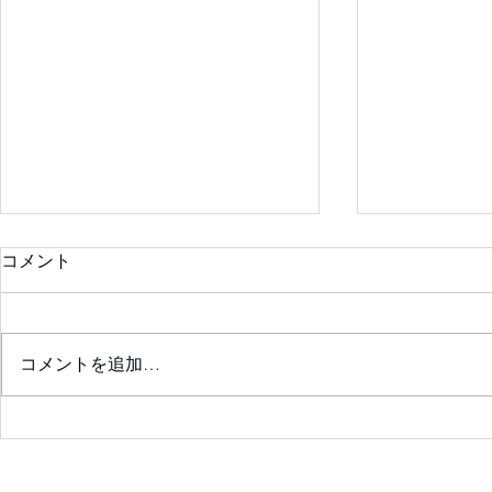
コメント
コメントを追加…
診察室が楽しくなる💖患者の
ためのｶﾞｲﾄﾞﾗｲﾝｻﾏﾘｰを囲ん
で❣ ✨会員限定✨ 2026年7