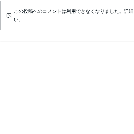
この投稿へのコメントは利用できなくなりました。詳細
い。
診察室が楽しくなる💖患者の
ためのｶﾞｲﾄﾞﾗｲﾝｻﾏﾘｰを囲ん
で❣ ✨会員限定✨ 2026年7
月25日（土）14：00～14:30
予定
ご報告💖